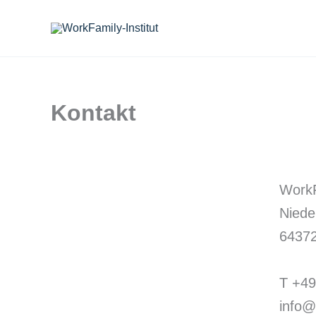
Zum
Inhalt
springen
Kontakt
WorkF
Niede
6437
T +49
info@